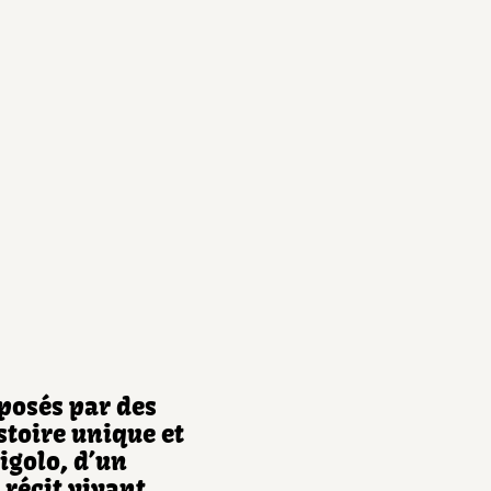
posés par des
stoire unique et
igolo, d’un
 récit vivant,