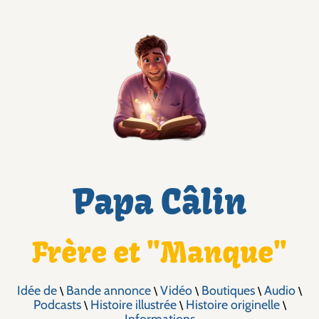
Papa Câlin
Frère et "Manque"
Idée de
Bande annonce
Vidéo
Boutiques
Audio
\
\
\
\
\
Podcasts
Histoire illustrée
Histoire originelle
\
\
\
Informations