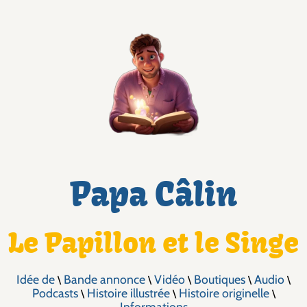
Papa Câlin
Le Papillon et le Singe
Idée de
Bande annonce
Vidéo
Boutiques
Audio
\
\
\
\
\
Podcasts
Histoire illustrée
Histoire originelle
\
\
\
Informations