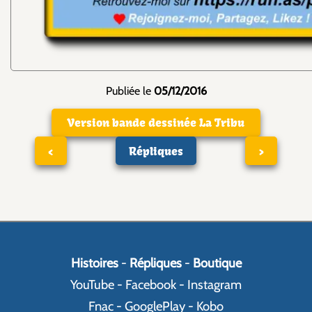
Publiée le
05/12/2016
Version bande dessinée La Tribu
<
Répliques
>
Histoires
-
Répliques
-
Boutique
YouTube
-
Facebook
-
Instagram
Fnac
-
GooglePlay
-
Kobo