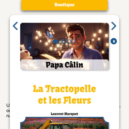
Boutique
Galerie de pages
⏸
Catégories
Histoires (Français)
Description
Une histoire de Papa Câlin avec la Tractopelle et les Fleurs,
où l'on découvre que de nouvelles rencontres peuvent
naître de belles amitiés.