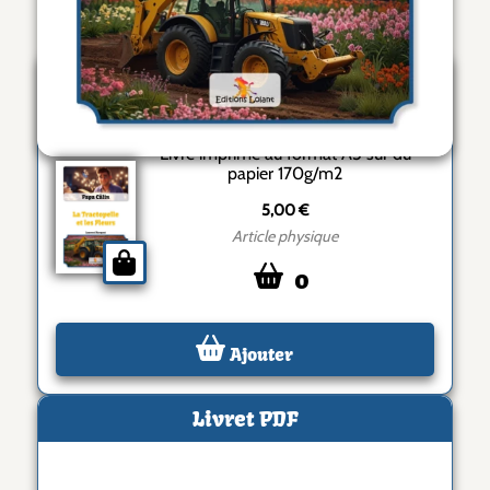
Articles
Livre A5 imprimé
Livre imprimé au format A5 sur du
papier 170g/m2
5,00 €
Article physique
0
Ajouter
Livret PDF