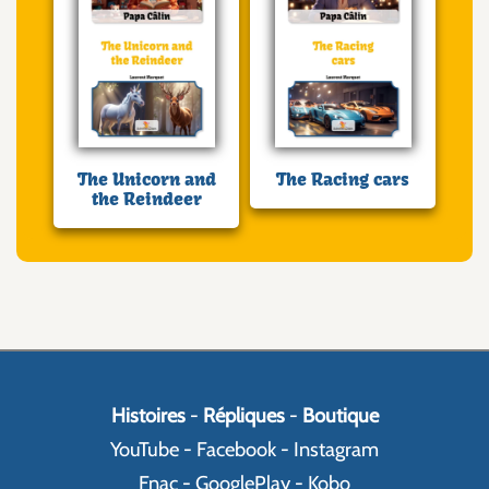
The Unicorn and
The Racing cars
the Reindeer
Histoires
-
Répliques
-
Boutique
YouTube
-
Facebook
-
Instagram
Fnac
-
GooglePlay
-
Kobo