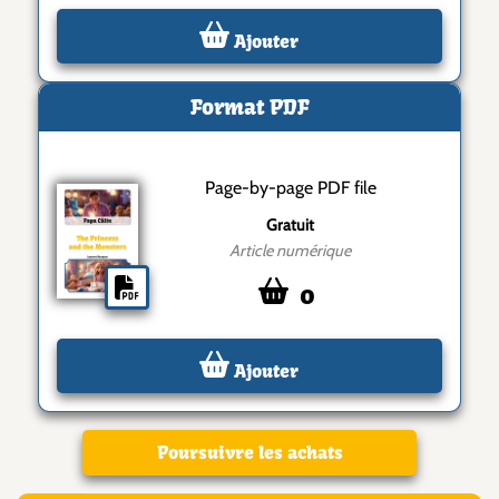
Ajouter
Format PDF
Page-by-page PDF file
Gratuit
Article numérique
0
Ajouter
Poursuivre les achats