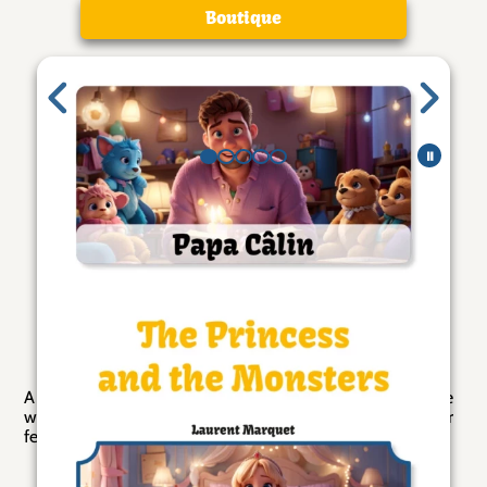
Boutique
Galerie de pages
⏸
Catégories
Stories (English)
Description
A story by Papa Câlin with a Princess and Monsters, where
we discover that we have much to gain by overcoming our
fears.