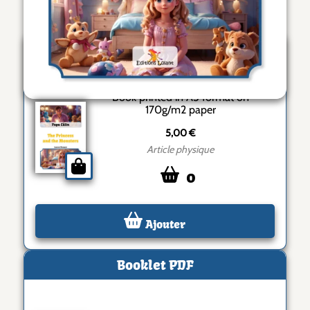
Articles
Printed A5 book
Book printed in A5 format on
170g/m2 paper
5,00 €
Article physique
0
Ajouter
Booklet PDF