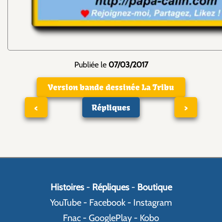
Publiée le
07/03/2017
Version bande dessinée La Tribu
<
Répliques
>
Histoires
-
Répliques
-
Boutique
YouTube
-
Facebook
-
Instagram
Fnac
-
GooglePlay
-
Kobo