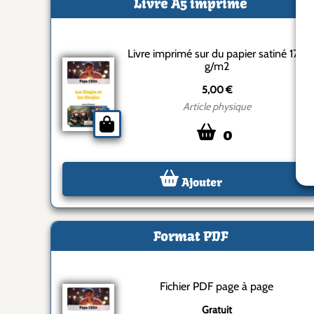
Livre A5 imprimé
Livre imprimé sur du papier satiné 170
g/m2
5,00 €
Article physique
0
Ajouter
Format PDF
Fichier PDF page à page
Gratuit