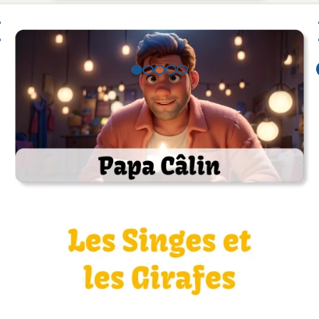
lerie de pages
Catégories
Histoires (Français)
Description
 avec les Singes et les Girafes, où l'on découvre que des enquiquin
Articles