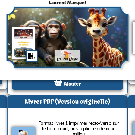
Livret PDF
Format livret à imprimer recto/verso sur
le bord court, puis à plier en deux au
milieu
Gratuit
Article numérique
0
Ajouter
Livret PDF (Version originelle)
Format livret à imprimer recto/verso sur
le bord court, puis à plier en deux au
milieu