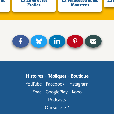
 et
La Lune et les
La Princesse et les
La 
Étoiles
Monstres
Histoires
-
Répliques
-
Boutique
YouTube
-
Facebook
-
Instagram
Fnac
-
GooglePlay
-
Kobo
Podcasts
Qui suis-je ?