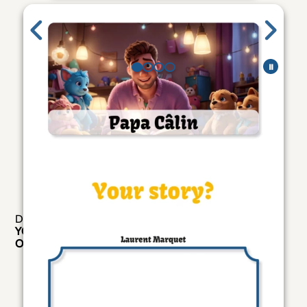
Galerie de pages
⏸
Catégories
Histoires (Français)
Description
Do you want Papa Câlin to invent
YOUR
own story? With
YOUR
own heroes? Then you've come to the right place!
Order YOUR story!
Articles