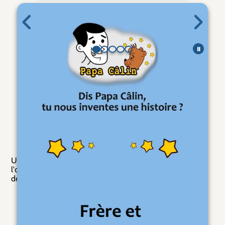
Galerie de pages
⏸
Catégories
Histoires (Français)
Description
Une histoire de Papa Câlin avec un Frère et "Manque", où
l'on découvre qu'un petit enfant peut avoir un manque et
devoir apprendre à vivre avec.
Articles