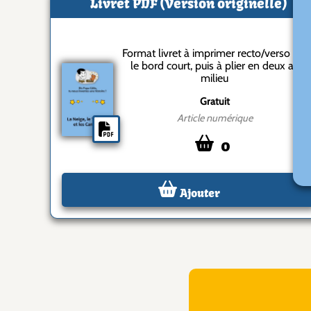
Livret PDF (Version originelle)
Format livret à imprimer recto/verso sur
le bord court, puis à plier en deux au
milieu
Gratuit
Article numérique
0
Ajouter