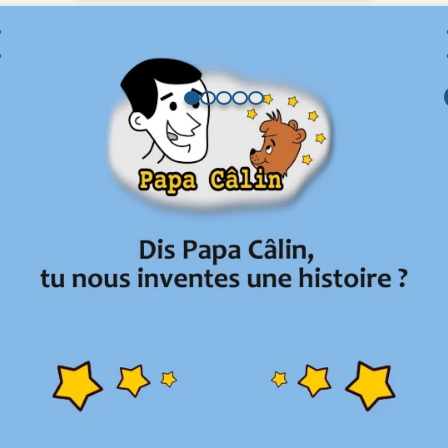
lerie de pages
Catégories
Histoires (Français)
Description
 avec la Neige, le Taureau et les Canards où l'on découvre que l'uni
Articles