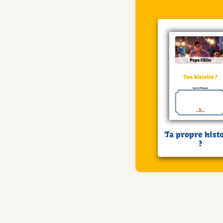
Ta propre hist
?