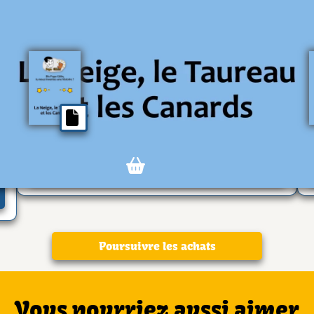
Format EPUB (Version originelle)
Format EPUB de l'histoire
Gratuit
Article numérique
0
Ajouter
Poursuivre les achats
Vous pourriez aussi aimer