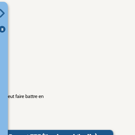
⏸
té peut faire battre en